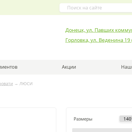
Донецк, ул. Павших комму
Горловка, ул. Веденина 19 
лиентов
Акции
Наши
ровати
→
ЛЮСИ
Размеры