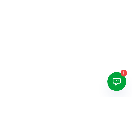
© 2019 - 2026 Фабрика «Атлас»
Копирование информации без разрешения
администрации - запрещено!
Разработка сайта